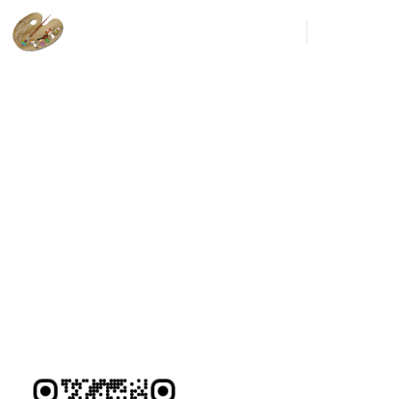
Menu
ours de (re)constr